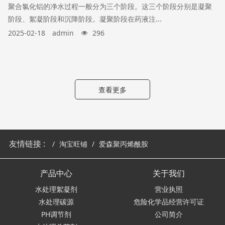
聚合氯化铝的净水过程一般分为三个阶段。这三个阶段分别是凝聚
阶段、絮凝阶段和沉降阶段。凝聚阶段在药液注...
2025-02-18
admin
296
查看更多
友情链接 :
淘宝旺铺
爱森聚丙烯酰胺
产品中心
关于我们
水处理絮凝剂
营业执照
水处理碳源
危险化学品经营许可证
PH调节剂
公司简介